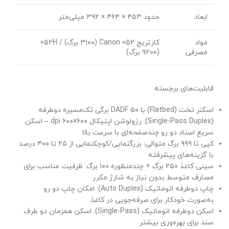
ابعاد
حدود ۴۵۳ × ۴۶۴ × ۳۹۲ میلی‌متر
مواد
کارتریج Canon 052 (۳۱۰۰ برگ) / 052H
مصرفی
(۹۲۰۰ برگ)
قابلیت‌های برجسته
اسکنر تخت (Flatbed) با DADF ۵۰ برگی تک‌مسیره دوطرفه
(Single-Pass Duplex): رزولوشن اپتیکال ۶۰۰×۶۰۰ dpi – اسکن
سریع اسناد دو رو چندصفحه‌ای با سرعت بالا
کپی تا ۹۹۹ برگ متوالی: بزرگنمایی/کوچکنمایی از ۲۵ تا ۴۰۰ درصد
با گزینه‌های پیشرفته
سینی کاغذ ۲۵۰ برگ + چندمنظوره ۱۰۰ برگ: ظرفیت مناسب برای
مصارف متوسط بدون نیاز به شارژ مکرر
چاپ دوطرفه اتوماتیک (Auto Duplex): امکان چاپ دو رو
به‌صورت خودکار برای صرفه‌جویی در کاغذ
اسکن دوطرفه اتوماتیک (Single-Pass): اسکن همزمان دو طرف
سند برای بهره‌وری بیشتر