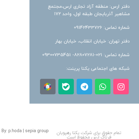
دفتر ارس: منطقه آزاد تجاری ارس،مجتمع
مشاهیر آذربایجان طبقه اول، واحد ۱۷۲
شماره تماس: 09142433726
دفتر تهران: خیابان انقلاب، خیابان بهار
شماره تماس: 021-82807281- 09300735451
شبکه های اجتماعی یکتا پرینت:
 By: p.hoda | sepia group
تمام حقوق برای شرکت یکتا رهپویان
فرتاک ارس محفوظ است