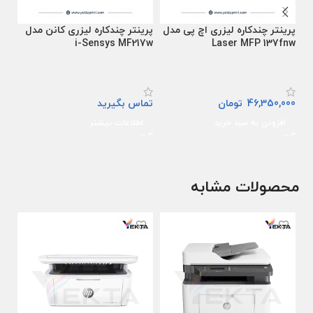
پرینتر چندکاره لیزری اچ پی مدل
پرینتر چندکاره لیزری کانن مدل
پرین
i-Sensys MF217w
Laser MFP 137fnw
46,350,000
تومان
تماس بگیرید
تما
افزودن به سبد خرید
اطلاعات بیشتر
ا
محصولات مشابه