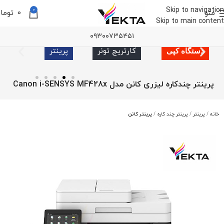
Skip to navigation
0
منو
0
توما
Skip to main content
۰۹۳۰۰۷۳۵۴۵۱
کارتریج تونر
پرینتر
دستگاه کپی
پرینتر چندکاره لیزری کانن مدل Canon i-SENSYS MF428x
خانه
پرینتر
پرینتر چند کاره
پرینتر کانن