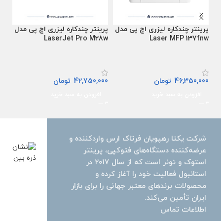
پرینتر چندکاره لیزری اچ پی مدل
پرینتر چندکاره لیزری اچ پی مدل
پری
Laser MFP 137fnw
LaserJet Pro M28w
مدل MF628Cw
46,350,000
تومان
42,750,000
تومان
تما
افزودن به سبد خرید
افزودن به سبد خرید
ا
شرکت یکتا رهپویان فرتاک ارس واردکننده و
عرضه‌کننده دستگاه‌های فتوکپی، پرینتر
استوک و تونر است که از سال ۲۰۱۷ در
استانبول فعالیت خود را آغاز کرده و
محصولات برندهای معتبر جهانی را برای بازار
ایران تأمین می‌کند.
اطلاعات تماس