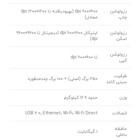
رزولوشن
۶۰۰×۶۰۰ dpi (بهبودیافته تا ۱۲۰۰×۱۲۰۰ dpi
چاپ
معادل)
رزولوشن
اپتیکال ۶۰۰×۶۰۰ dpi (دیجیتال تا ۹۶۰۰×۹۶۰۰
اسکن
dpi)
رزولوشن
تا ۶۰۰×۶۰۰ dpi
کپی
ظرفیت
۲۵۰ برگ (اصلی) + ۱۰۰ برگ چندمنظوره
سینی کاغذ
وزن
حدود ۱۶.۹ کیلوگرم
اتصالات
USB 2.0، Ethernet، Wi-Fi، Wi-Fi Direct
حافظه
۱ گیگابایت
داخلی