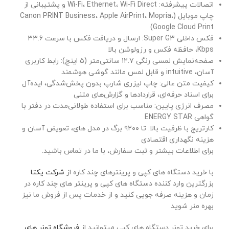
اتصالات پیشرفته: Wi-Fi، Ethernet، Wi-Fi Direct و پشتیبانی از
چاپ موبایل (Canon PRINT Business، Apple AirPrint، Mopria،
Google Cloud Print)
فکس داخلی Super G3: ارسال و دریافت فکس با سرعت ۳۳.۶
Kbps، حافظه فکس و رزولوشن بالا
صفحه‌نمایش لمسی رنگی ۱۲.۷ سانتی‌متر (۵ اینچ): رابط کاربری
آسان، intuitive و قابل لمس مانند گوشی هوشمند
کیفیت متن عالی: چاپ لیزری شارپ بدون پخش‌شدگی، ایده‌آل
برای اسناد حرفه‌ای، قراردادها و گزارش‌های متنی
مصرف انرژی پایین: مناسب برای استفاده طولانی‌مدت در دفتر با
گواهی ENERGY STAR
کارتریج با ظرفیت بالا: تا ۹۲۰۰ برگ در مدل های، تعویض آسان و
هزینه نگهداری اقتصادی
برای اطلاعات بیشتر و ثبت سفارش، با ما در تماس باشید.
با خرید دستگاه های کپی و پرینترهای چند کاره از
شرکت یکتا
بزرگترین وارد کننده دستگاه های کپی و پرینتر های چند کاره در
زمان و هزینه صرفه جویی کنید و از خدمات پس از فروش ما نیز
بهره منر شوید
برای خرید تونر دستگاه های کپی میتوانید از
فروشگاه تونر های